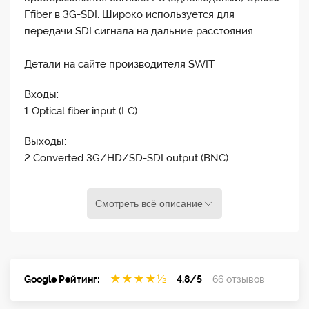
Ffiber в 3G-SDI. Широко используется для
передачи SDI сигнала на дальние расстояния.
Детали на сайте производителя SWIT
Входы:
1 Optical fiber input (LC)
Выходы:
2 Converted 3G/HD/SD-SDI output (BNC)
Формат:
Смотреть всё описание
SDI: SMPTE-425M - 1080p (60 / 59.94 / 50)
SMPTE-274M - 1080i (60 / 59.94 / 50), 1080p
(30 / 29.97 / 25 / 24 / 23.98)
SMPTE-RP211 - 1080psf (30 / 29.97 / 25 / 24 /
23.98)
★
★
★
★
½
Google Рейтинг:
4.8/5
66 отзывов
SMPTE-296M - 720p (60 / 59.94 / 50)
SMPTE-125M - 480i (59.94)