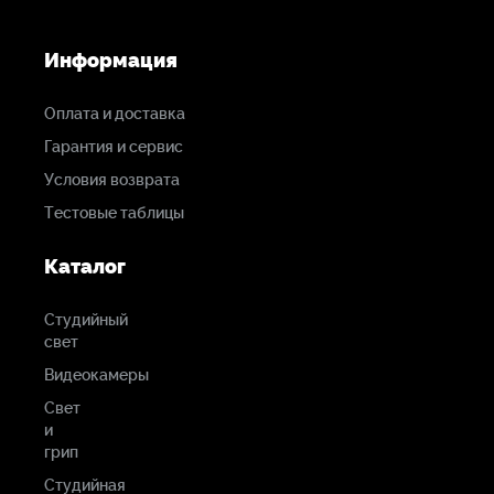
Номинальное
сопротивление
Информация
2.2 кОм
Оплата и доставка
Чувствительность
Гарантия и сервис
64дБ
Условия возврата
Тестовые таблицы
Каталог
Студийный
свет
Видеокамеры
Свет
и
грип
Студийная