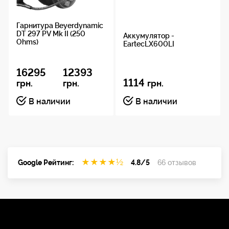
Технические характеристики
Гарнитура Beyerdynamic
микрофона
DT 297 PV Mk II (250
Аккумулятор -
Ohms)
EartecLX600LI
Принцип
16295
12393
преобразования
1114
грн.
грн.
грн.
Конденсаторный
В наличии
В наличии
Частотный
диапазон
20-16кГц
★
★
★
★
½
Google Рейтинг:
4.8/5
66 отзывов
Диаграмма
направленности
Всенаправленная