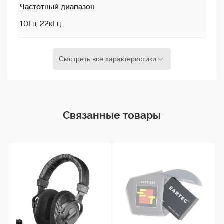
Частотный диапазон
10Гц-22кГц
Номинальное
Смотреть все характеристики
сопротивление
24 Oм
Номинальный
Связанные товары
уровень звукового
давления на 1кГц
98Дб
Номинальная
мощность
100 мВт