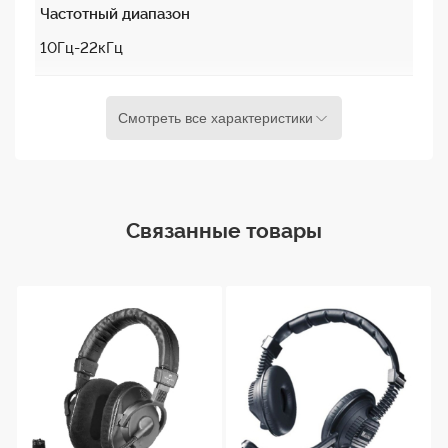
Частотный диапазон
10Гц-22кГц
Номинальное
Смотреть все характеристики
сопротивление
24 Oм
Номинальный
Связанные товары
уровень звукового
давления на 1кГц
98Дб
Номинальная
мощность
100 мВт