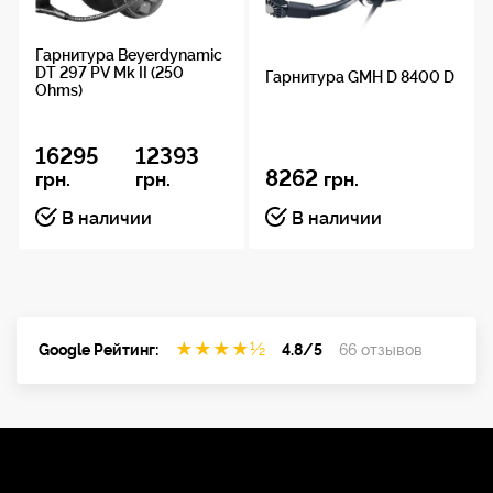
Технические характеристики
Гарнитура Beyerdynamic
микрофона
DT 297 PV Mk II (250
Гарнитура GMH D 8400 D
Ohms)
Принцип
16295
12393
преобразования
8262
грн.
грн.
грн.
Конденсаторный
В наличии
В наличии
Частотный
диапазон
20-16кГц
★
★
★
★
½
Google Рейтинг:
4.8/5
66 отзывов
Диаграмма
направленности
Всенаправленная