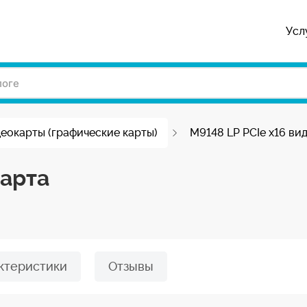
Усл
еокарты (графические карты)
M9148 LP PCIe x16 ви
карта
ктеристики
Отзывы