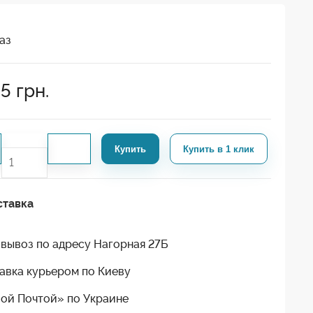
аз
45
грн.
Купить
Купить в 1 клик
ставка
вывоз по адресу Нагорная 27Б
авка курьером по Киеву
ой Почтой» по Украине