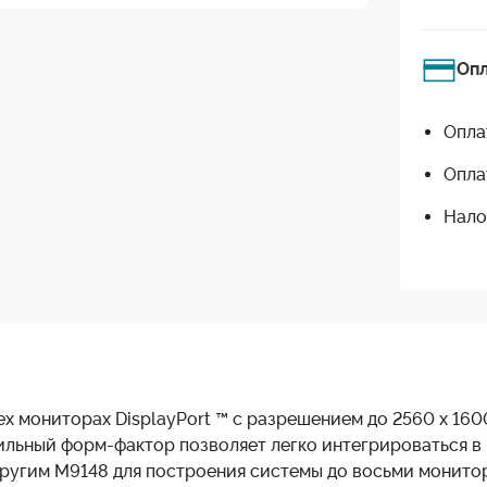
Оп
Опла
Опла
Нало
х мониторах DisplayPort ™ с разрешением до 2560 х 160
льный форм-фактор позволяет легко интегрироваться в
другим M9148 для построения системы до восьми монитор