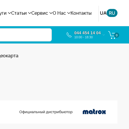
UA
RU
уги
Статьи
Сервис
О Нас
Контакты
044 454 14 04
0
10:00 - 18:30
деокарта
Официальный дистрибьютор