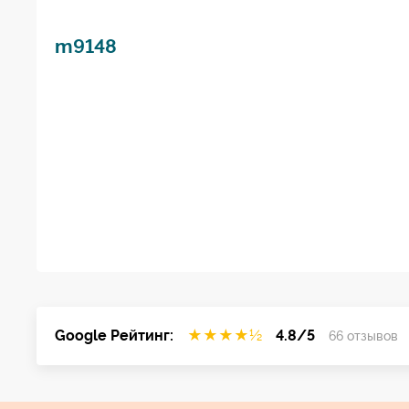
m9148
Google Рейтинг:
★
★
★
★
½
4.8/5
66 отзывов