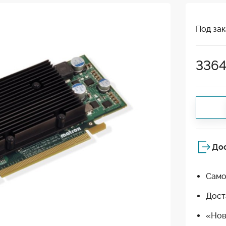
Под зак
336
До
Само
Дост
«Нов