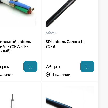
кабели
иальный кабель
SDI кабель Canare L-
e V4-3CFW (4-х
3CFB
ьный)
 грн.
72 грн.
наличии
В наличии