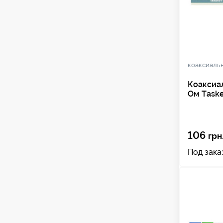
коаксиаль
Коаксиа
Ом Taske
106
грн
Под зака