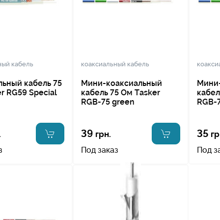
ный кабель
коаксиальный кабель
коакси
льный кабель 75
Мини-коаксиальный
Мини
r RG59 Special
кабель 75 Ом Tasker
кабел
RGB-75 green
RGB-7
39
35
.
грн.
гр
з
Под заказ
Под з