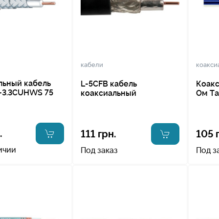
кабели
коакси
льный кабель
L-5CFB кабель
Коакс
L-3.3CUHWS 75
коаксиальный
Ом Ta
.
111 грн.
105 
ичии
Под заказ
Под з