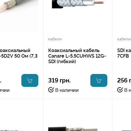
кабели
кабели
коаксиальный
Коаксиальный кабель
SDI к
-5D2V 50 Ом (7,3
Canare L-5.5CUHWS 12G-
7CFB
SDI (гибкий)
.
319 грн.
256 
ичии
В наличии
В 