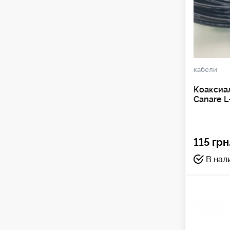
кабели
Коаксиа
Canare L
115 грн
В нал