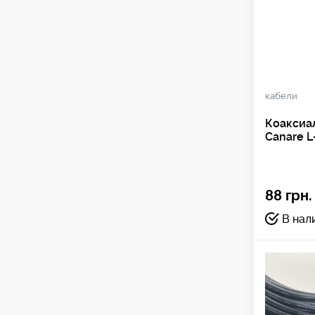
кабели
Коаксиа
Canare 
88 грн.
В нал