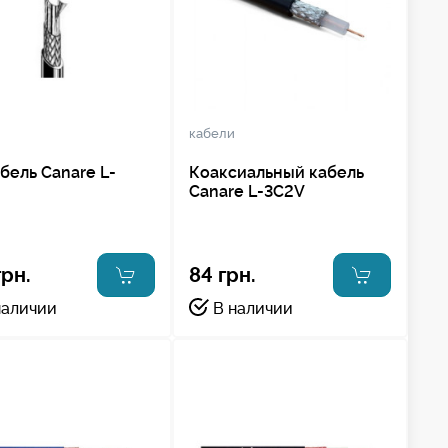
кабели
абель Canare L-
Коаксиальный кабель
Canare L-3C2V
грн.
84 грн.
наличии
В наличии