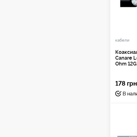
кабели
Коаксиа
Canare 
Ohm 12G
178 грн
В нал