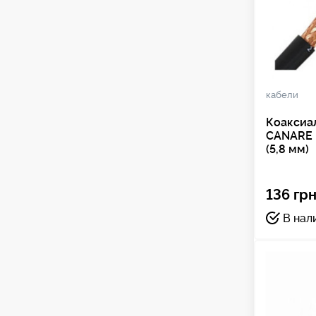
кабели
Коаксиа
CANARE 
(5,8 мм)
136 грн
В нал