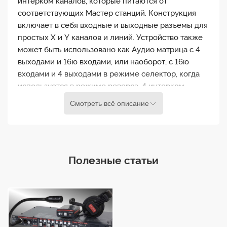
интерком каналов, которые питаются от
соответствующих Мастер станций. Конструкция
включает в себя входные и выходные разъемы для
простых Х и Y каналов и линий. Устройство также
может быть использовано как Аудио матрица с 4
выходами и 16ю входами, или наоборот, с 16ю
входами и 4 выходами в режиме селектор, когда
используется в режиме реверса. 4 интерком
канала,16 линий коммутации. 5 предустановок
Смотреть всё описание
конфигураций. Простота в использовании и в
эксплуатации. Последовательное расширение
Вертикальное и Горизонтальное. USB-интерфейс.
Внешнее управление. Совместимость с любой
Полезные статьи
интерком системой. Работает как 4x16 так и 16x4
Аудио Матрица. Задние разъемы Phoenix
-Системное питание:Питание от мастер станции.-
Предельно-допустимы ток:1A/30V DC max
perconnection.-Подключения:Аудио-Интерком 20x
3пинsockets/expansion byIDC/управление через