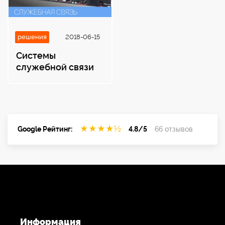
RJ45/PCUSB.-Диапазон рабочих частот/
Искажение:DC-20Khz/>80dB.-Размеры и
вес:высота 1Ux160 мм5 Кг.
решения
2018-06-15
Системы
служебной связи
★
★
★
★
½
Google Рейтинг:
4.8/5
66 отзывов
Информация