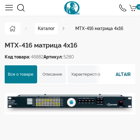
0
Каталог
MTX-416 матрица 4х16
MTX-416 матрица 4х16
Код товара:
46882
Артикул:
5280
ALTAIR
Все о товаре
Описание
Характеристики
Отзывы