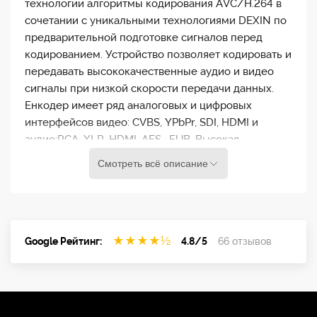
технологии алгоритмы кодирования AVC/H.264 в
сочетании с уникальными технологиями DEXIN по
предварительной подготовке сигналов перед
кодированием. Устройство позволяет кодировать и
передавать высококачественные аудио и видео
сигналы при низкой скорости передачи данных.
Енкодер имеет ряд аналоговых и цифровых
интерфейсов видео: CVBS, YPbPr, SDI, HDMI и
аудио:RCA, XLR, HDMI, AES , EUB. Высокая
интеграция и экономическая эффективность
Смотреть всё описание
делает устройство широко применимым в среде
DMB-T и наземном цифровом вещании DVB-T (T2).
Videoinput1 ? Analog CVBS, BNC interface1 ?S-Video
Analog YPbPr input, BNC interface1 ? YPbPr video
★
★
★
★
½
input, BNC interfaceHD/SD-SDI, BNC interfaceHDMI
Google Рейтинг:
4.8/5
66 отзывов
interfaceAudioinputAnalog stereo audio(balanced),
XLR interfaceAnalog stereo audio(unbalanced), BNC
interfaceAES / EBU digital audio, XLR
interfaceHD/SD-SDI embedded