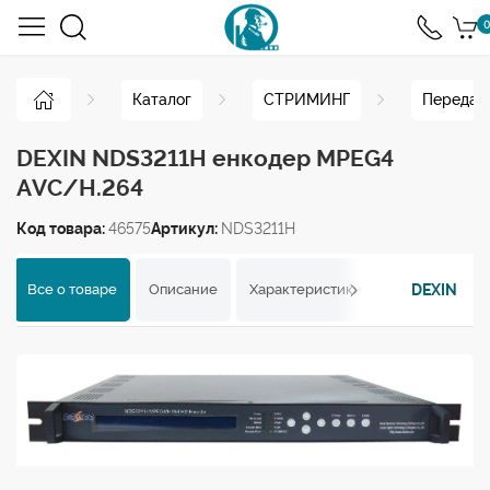
0
Каталог
СТРИМИНГ
Передача
DEXIN NDS3211H енкодер MPEG4
AVC/H.264
Код товара:
46575
Артикул:
NDS3211H
DEXIN
Все о товаре
Описание
Характеристики
Отзывы