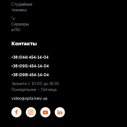
Студийная
220V±10%,50/60HzPowerconsumption17.6W
техника
">
Серверы
и ПО
Контакты
+38 (044) 454-14-04
+38 (095) 454-14-04
+38 (098) 454-14-04
Звоните с 10:00 до 18:30
Понедельник – Пятница
video@opta.kiev.ua