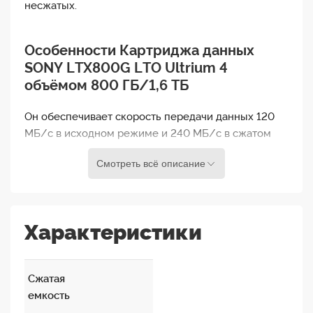
несжатых.
Особенности
Картриджа данных
SONY LTX800G LTO Ultrium 4
объёмом 800 ГБ/1,6 ТБ
Он обеспечивает скорость передачи данных 120
МБ/с в исходном режиме и 240 МБ/с в сжатом
режиме. Лента оснащена технологией A3MP,
Смотреть всё описание
обеспечивает превосходную стабильность
трекинга и имеет корпус, сваренный методом
ультразвуковой сварки, для максимальной защиты
данных.
Характеристики
Области применения:
Долгосрочное хранение корпоративной
Сжатая
информации
емкость
Видео- и аудиопродакшн