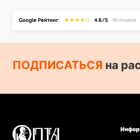
Google Рейтинг:
★
★
★
★
½
4.8/5
66 отзывов
ПОДПИСАТЬСЯ
на ра
Инфор