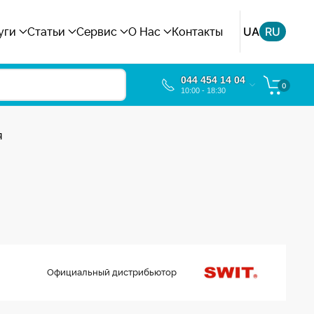
UA
RU
уги
Статьи
Сервис
О Нас
Контакты
044 454 14 04
0
10:00 - 18:30
я
Официальный дистрибьютор