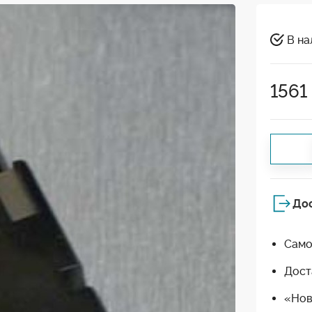
В на
1561
До
Само
Дост
«Нов