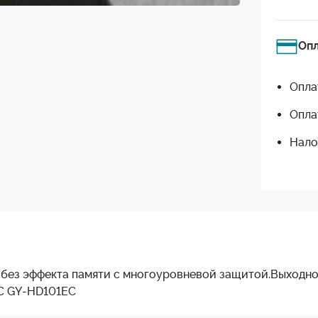
Оп
Опла
Опла
Нало
я без эффекта памяти с многоуровневой защитой.Выходно
C GY-HD101EC