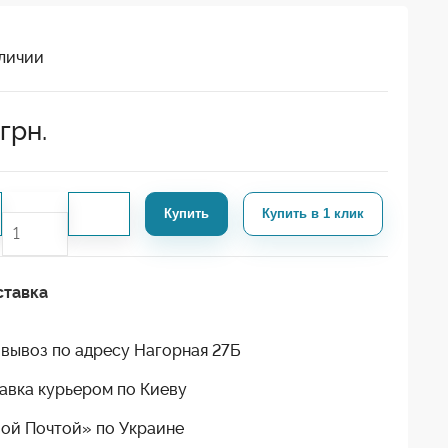
личии
грн.
Купить
Купить в 1 клик
ставка
вывоз по адресу Нагорная 27Б
авка курьером по Киеву
ой Почтой» по Украине