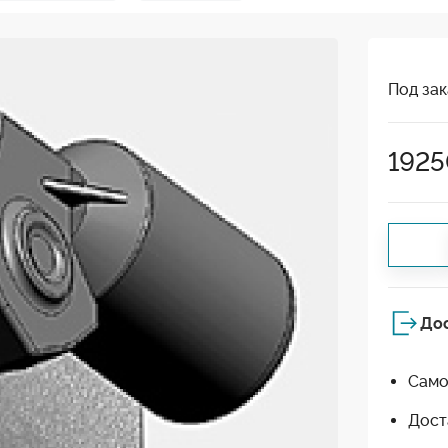
Под зак
192
До
Само
Дост