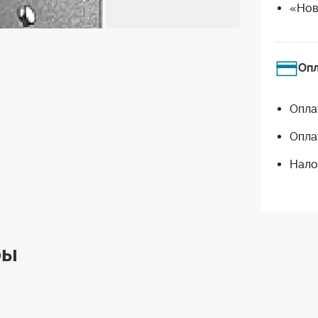
«Нов
Оп
Опла
Опла
Нало
ры