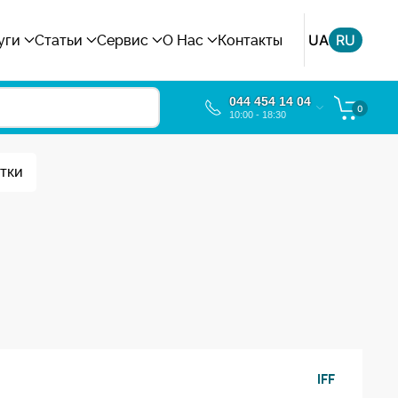
UA
RU
уги
Статьи
Сервис
О Нас
Контакты
044 454 14 04
0
10:00 - 18:30
тки
IFF