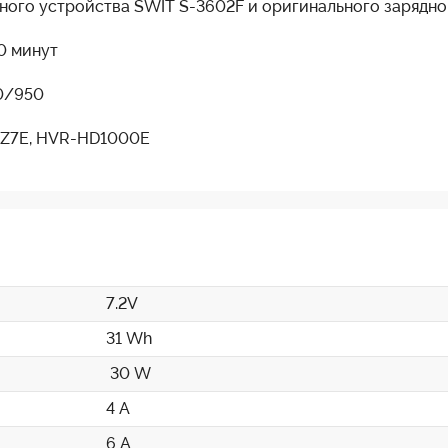
ного устройства SWIT S-3602F и оригинального зарядно
50 минут
0/950
/Z7E, HVR-HD1000E
7.2V
31 Wh
30 W
4 А
6 А