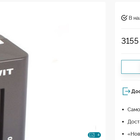
В на
3155
До
Само
Дост
«Нов
4