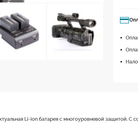
Оп
Опла
Опла
Нало
лектуальная Li-ion батарея с многоуровневой защитой. 