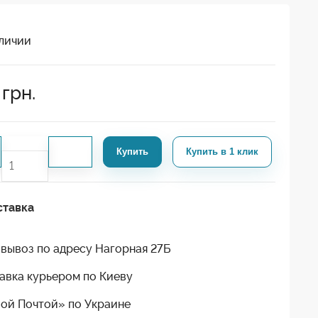
личии
грн.
Купить
Купить в 1 клик
ставка
вывоз по адресу Нагорная 27Б
авка курьером по Киеву
ой Почтой» по Украине