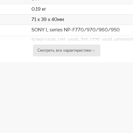
0.19 кг
71 x 39 x 40мм
SONY L series NP-F770/970/960/950
SONY HVR-V1E, HVR-Z1E/Z7E, HVR-HD100
Смотреть все характеристики