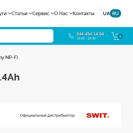
UA
RU
уги
Статьи
Сервис
О Нас
Контакты
044 454 14 04
0
10:00 - 18:30
ny NP-F)
.4Ah
Официальный дистрибьютор