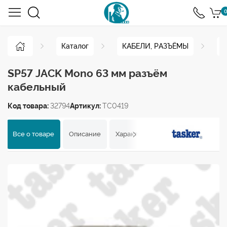
0
Каталог
КАБЕЛИ, РАЗЪЁМЫ
Р
SP57 JACK Mono 63 мм разъём
кабельный
Код товара:
32794
Артикул:
TC0419
Все о товаре
Описание
Характеристики
Отзывы