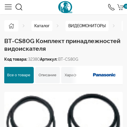
0
Каталог
ВИДЕОМОНИТОРЫ
Н
BT-CS80G Комплект принадлежностей
видоискателя
Код товара:
32380
Артикул:
BT-CS80G
Все о товаре
Описание
Характеристики
Отзывы