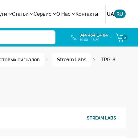
UA
RU
уги
Статьи
Сервис
О Нас
Контакты
044 454 14 04
0
10:00 - 18:30
стовых сигналов
Stream Labs
TPG-8
STREAM LABS