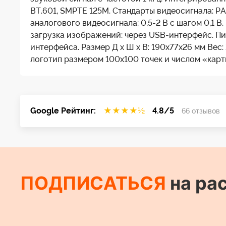
BT.601, SMPTE 125M. Стандарты видеосигнала: P
аналогового видеосигнала: 0,5-2 В с шагом 0,1
загрузка изображений: через USB-интерфейс. Пита
интерфейса. Размер Д x Ш x В: 190x77x26 мм Вес
логотип размером 100х100 точек и числом «карт
Google Рейтинг:
★
★
★
★
½
4.8/5
66 отзывов
ПОДПИСАТЬСЯ
на ра