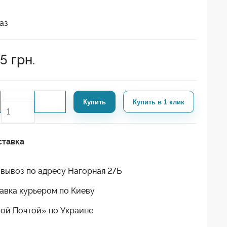
аз
45
грн.
Купить
Купить в 1 клик
ставка
вывоз по адресу Нагорная 27Б
авка курьером по Киеву
ой Почтой» по Украине