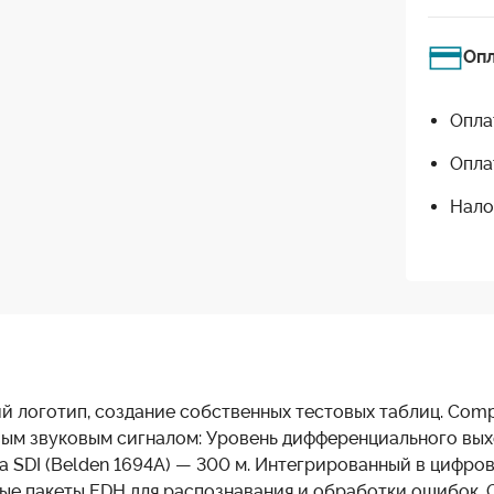
Оп
Опла
Опла
Нало
 логотип, создание собственных тестовых таблиц. Compo
вым звуковым сигналом: Уровень дифференциального вых
ла SDI (Belden 1694A) — 300 м. Интегрированный в циф
нные пакеты EDH для распознавания и обработки ошибок.