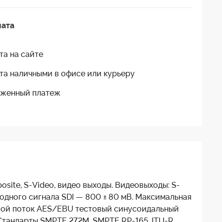
лата
та на сайте
та наличными в офисе или курьеру
женный платеж
site, S-Video, видео выходы. Видеовыходы: S-
одного сигнала SDI — 800 ± 80 мВ. Максимальная
ровой поток AES/EBU тестовый синусоидальный
 Стандарты SMPTE 272M, SMPTE RP-165, ITU-R