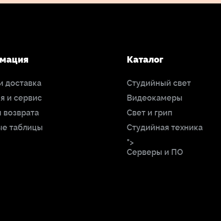
мация
Каталог
и доставка
Студийный свет
я и сервис
Видеокамеры
 возврата
Свет и грип
ые таблицы
Студийная техника
">
Серверы и ПО