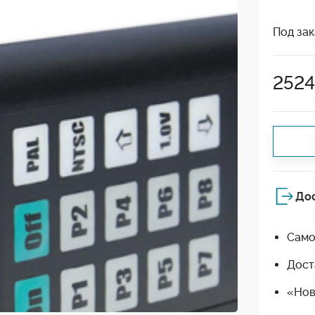
Под зак
252
До
Само
Дост
«Нов