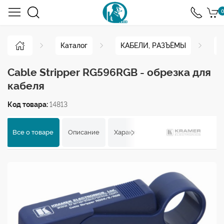
0
Каталог
КАБЕЛИ, РАЗЪЁМЫ
И
Cable Stripper RG596RGB - обрезка для
кабеля
Код товара:
14813
Все о товаре
Описание
Характеристики
Отзывы