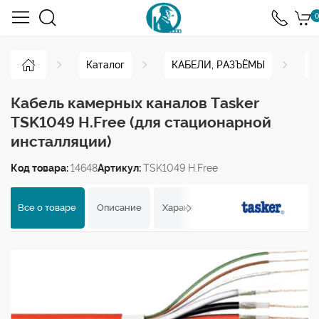
0
Каталог
КАБЕЛИ, РАЗЪЁМЫ
К
Кабель камерных каналов Tasker
TSK1049 H.Free (для стационарной
инсталляции)
Код товара:
14648
Артикул:
TSK1049 H.Free
Все о товаре
Описание
Характеристики
Отзывы