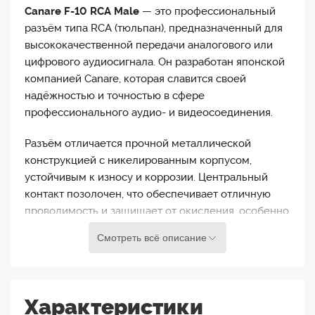
Canare F-10 RCA Male
— это профессиональный
разъём типа RCA (тюльпан), предназначенный для
высококачественной передачи аналогового или
цифрового аудиосигнала. Он разработан японской
компанией Canare, которая славится своей
надёжностью и точностью в сфере
профессионального аудио- и видеосоединения.
Разъём отличается прочной металлической
конструкцией с никелированным корпусом,
устойчивым к износу и коррозии. Центральный
контакт позолочен, что обеспечивает отличную
проводимость и защищает от окисления, особенно
при длительной эксплуатации в
Смотреть всё описание
профессиональных условиях.
Canare F-10 удобно монтируется на кабель:
центральный проводник припаивается к
Характеристики
сердечнику, а экран — к корпусу разъёма. Это