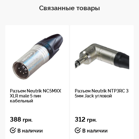
Позолоченный
Связанные товары
Внешний диаметр
кабеля
До 6 мм
Совместимость
Hi-Fi, студийное, профессиональное
аудиооборудование
Разъем Neutrik NC5MXX
Разъем Neutrik NTP3RC 3
Производитель
XLR male 5 пин
5мм Jack угловой
кабельный
Canare (Япония)
388
312
грн.
грн.
В наличии
В наличии