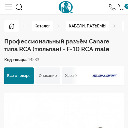
0
Каталог
КАБЕЛИ, РАЗЪЁМЫ
Р
Профессиональный разъём Canare
типа RCA (тюльпан) - F-10 RCA male
Код товара:
14233
Все о товаре
Описание
Характеристики
Отзывы