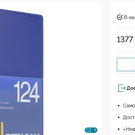
В на
1377
До
Само
Дост
«Нов
3