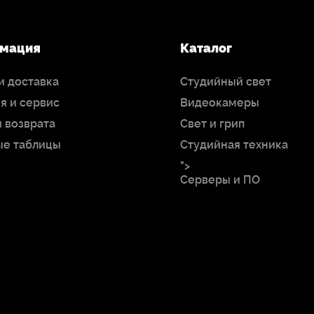
мация
Каталог
и доставка
Студийный свет
я и сервис
Видеокамеры
 возврата
Свет и грип
ые таблицы
Студийная техника
">
Серверы и ПО