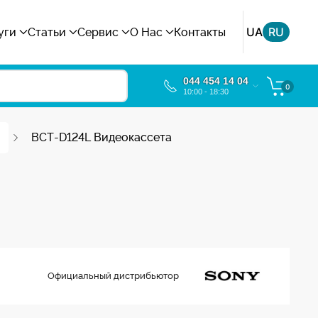
UA
RU
уги
Статьи
Сервис
О Нас
Контакты
044 454 14 04
0
10:00 - 18:30
BCT-D124L Видеокассета
Официальный дистрибьютор