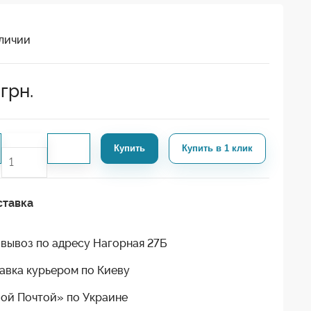
личии
грн.
Купить
Купить в 1 клик
ставка
вывоз по адресу Нагорная 27Б
авка курьером по Киеву
ой Почтой» по Украине