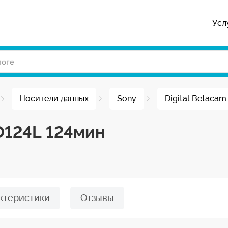
Усл
Носители данных
Sony
Digital Betacam
D124L 124мин
ктеристики
Отзывы