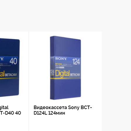
ital
Видеокассета Sony BCT-
T-D40 40
D124L 124мин