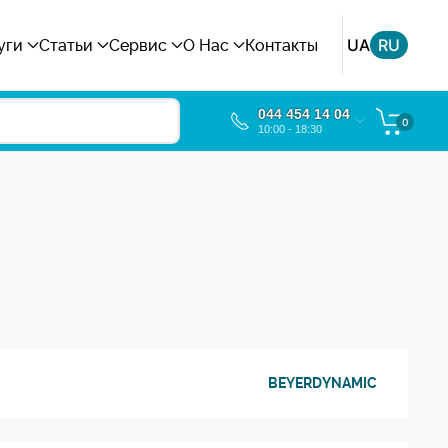
UA
RU
уги
Статьи
Сервис
О Нас
Контакты
044 454 14 04
0
10:00 - 18:30
BEYERDYNAMIC