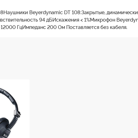
108Наушники Beyerdynamic DT 108:Закрытые, динамичес
ствительность 94 дБИскажения < 1%Микрофон Beyerdyn
12000 ГцИмпеданс 200 Ом Поставляется без кабеля.