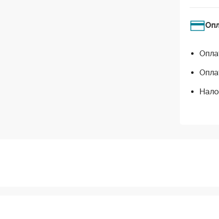
Оп
Опла
Опла
Нало