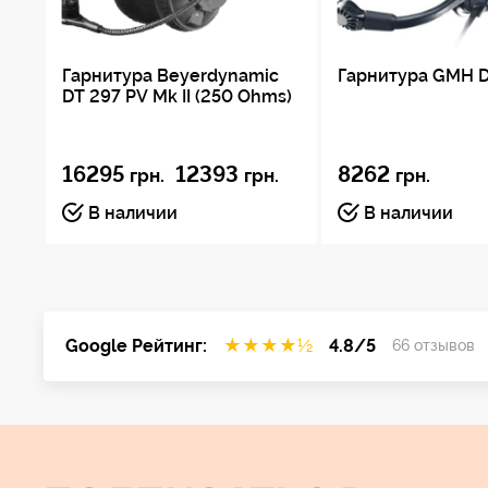
Гарнитура Beyerdynamic
Гарнитура GMH D
DT 297 PV Mk II (250 Ohms)
16295
12393
8262
грн.
грн.
грн.
В наличии
В наличии
Google Рейтинг:
★
★
★
★
½
4.8/5
66 отзывов