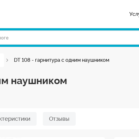
Усл
DT 108 - гарнитура с одним наушником
ним наушником
ктеристики
Отзывы