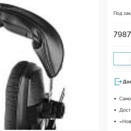
Под зак
798
До
Само
Дост
«Нов