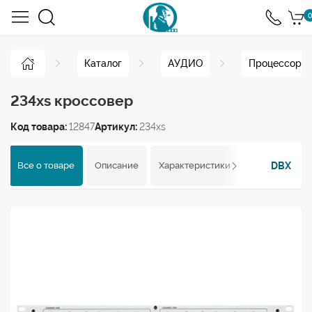
0
Каталог
АУДИО
Процессоры
234xs кроссовер
Код товара:
12847
Артикул:
234xs
DBX
Все о товаре
Описание
Характеристики
Отзывы