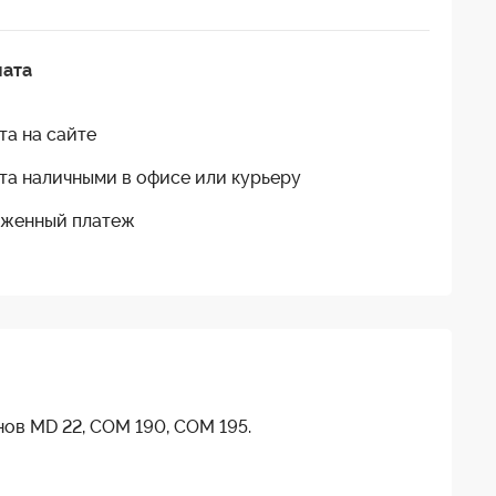
лата
та на сайте
та наличными в офисе или курьеру
женный платеж
ов MD 22, COM 190, COM 195.