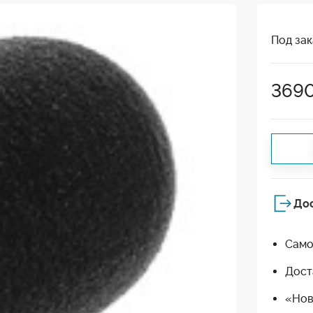
Под зак
369
До
Само
Дост
«Нов