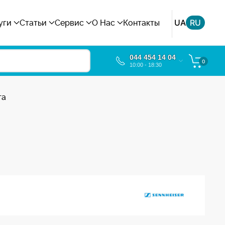
UA
RU
уги
Статьи
Сервис
О Нас
Контакты
044 454 14 04
0
10:00 - 18:30
та