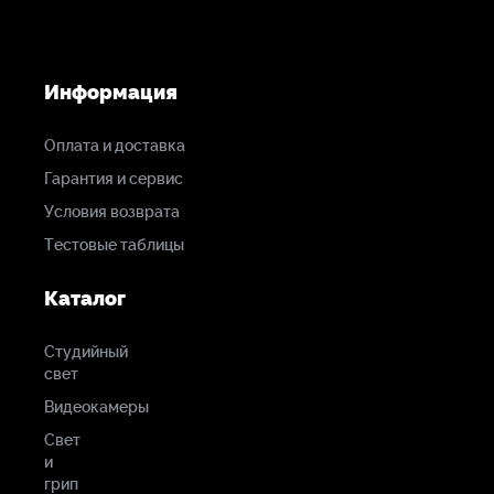
-36,0 дБ при 1 В/Па (15,00 мВ при уровне
звукового давления 94 дБ) +/- 2 дБ при 1 кГц
Информация
Эквивалентный
уровень шума (А-
Оплата и доставка
взвешенный)
Гарантия и сервис
18 дБА
Условия возврата
Тестовые таблицы
Требования к
питанию
Каталог
Батарея АА и P48
Студийный
свет
Разъем
Видеокамеры
XLR
Свет
и
грип