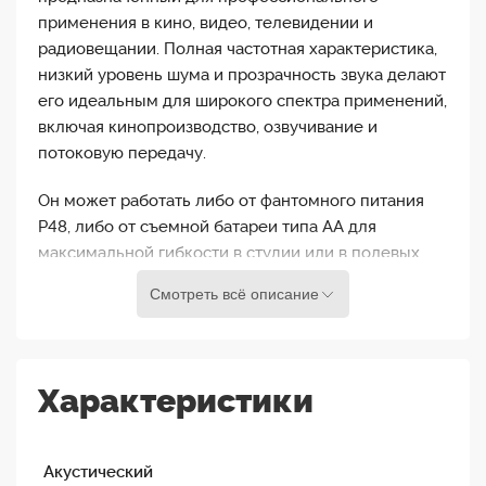
применения в кино, видео, телевидении и
радиовещании. Полная частотная характеристика,
низкий уровень шума и прозрачность звука делают
его идеальным для широкого спектра применений,
включая кинопроизводство, озвучивание и
потоковую передачу.
Он может работать либо от фантомного питания
P48, либо от съемной батареи типа АА для
максимальной гибкости в студии или в полевых
условиях. Он также оснащен переключаемым
Смотреть всё описание
фильтром верхних частот для дополнительной
гибкости. Хай-пасс фильтр поможет вам избавится
от нежелательных шумов.
Характеристики
NTG2 нуждается в фонтомном питании, для этого
можно использовать батарейки типа АА (1.5 В) или
же камеру у которой есть такая опция. Вариант с
Акустический
питанием от батареек делает NTG2 идеальным в