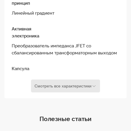
принцип
использовании с DSLR камерами. Также в
комплект входит ветрозащита WSVM для
Линейный градиент
минимизации шума и порывов ветра при записи.
Активная
электроника
Преобразователь импеданса JFET со
сбалансированным трансформаторным выходом
Капсула
0.50 дюйма
Смотреть все характеристики
Полярная
диаграмма
Суперкардиоида
Полезные статьи
Диапазон частот