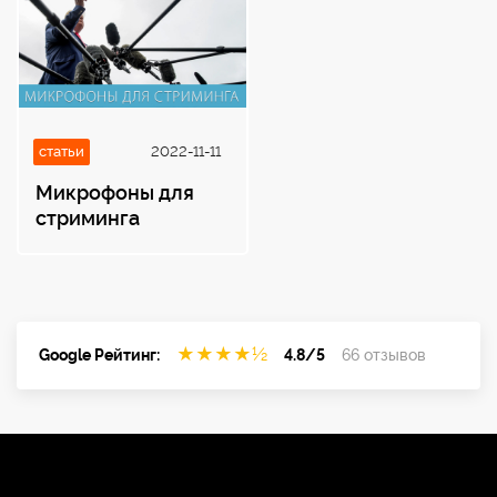
статьи
2022-11-11
Микрофоны для
стриминга
★
★
★
★
½
Google Рейтинг:
4.8/5
66 отзывов